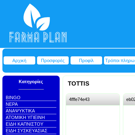
Αρχική
Προσφορές
Προφίλ
Τρόποι πληρω
Κατηγορίες
TOTTIS
BINGO
4fffe74e43
eb0
NEΡΑ
ΑΝΑΨΥΚΤΙΚΑ
ΑΤΟΜΙΚΗ ΥΓΙΕΙΝΗ
ΕΙΔΗ ΚΑΠΝΙΣΤΟΥ
ΕΙΔΗ ΣΥΣΚΕΥΑΣΙΑΣ