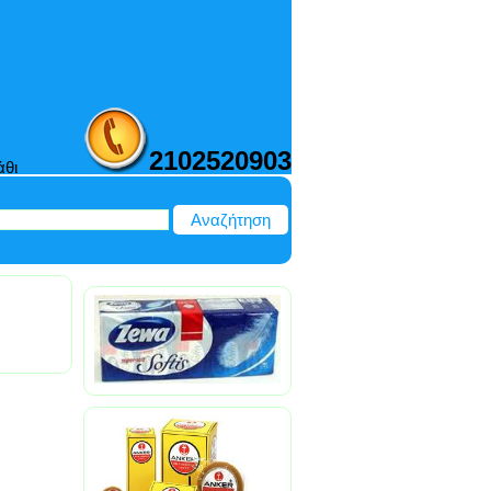
2102520903
άθι
Αναζήτηση