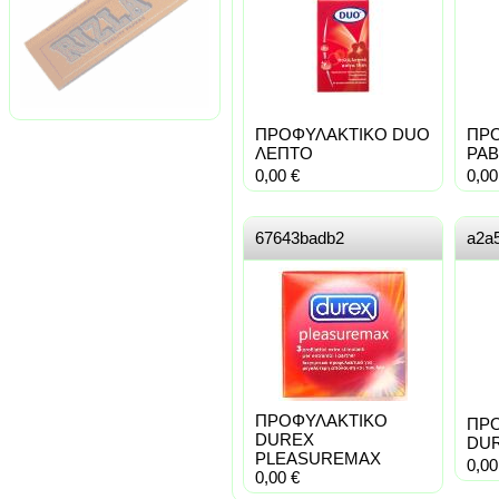
ΠΡΟΦΥΛΑΚΤΙΚΟ DUO
ΠΡ
ΛΕΠΤΟ
ΡΑΒ
0,00
€
0,0
67643badb2
a2a
ΠΡΟΦΥΛΑΚΤΙΚΟ
ΠΡ
DUREX
DUR
PLEASUREMAX
0,0
0,00
€