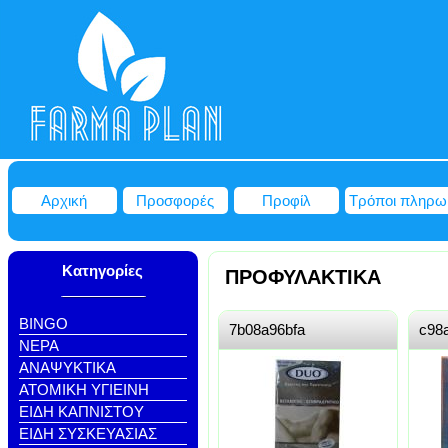
Αρχική
Προσφορές
Προφίλ
Τρόποι πληρω
Κατηγορίες
ΠΡΟΦΥΛΑΚΤΙΚΑ
BINGO
7b08a96bfa
c98
NEΡΑ
ΑΝΑΨΥΚΤΙΚΑ
ΑΤΟΜΙΚΗ ΥΓΙΕΙΝΗ
ΕΙΔΗ ΚΑΠΝΙΣΤΟΥ
ΕΙΔΗ ΣΥΣΚΕΥΑΣΙΑΣ