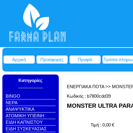
Αρχική
Προσφορές
Προφίλ
Τρόποι πληρω
Κατηγορίες
ΕΝΕΡΓΙΑΚΑ ΠΟΤΑ
>>
MONSTE
BINGO
Κωδικός :
b7800cdd39
NEΡΑ
MONSTER ULTRA PARA
ΑΝΑΨΥΚΤΙΚΑ
ΑΤΟΜΙΚΗ ΥΓΙΕΙΝΗ
ΕΙΔΗ ΚΑΠΝΙΣΤΟΥ
Τιμή :
0,00
€
ΕΙΔΗ ΣΥΣΚΕΥΑΣΙΑΣ