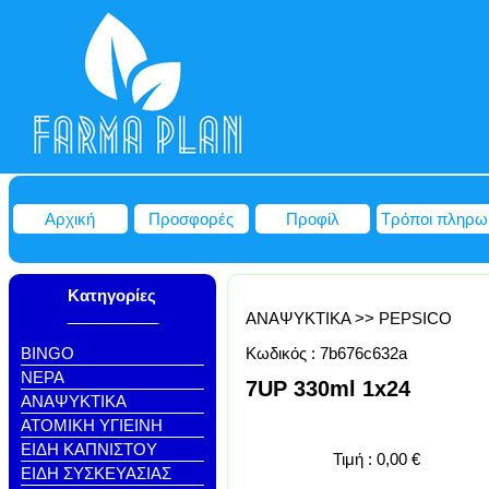
Αρχική
Προσφορές
Προφίλ
Τρόποι πληρω
Κατηγορίες
ΑΝΑΨΥΚΤΙΚΑ
>>
PEPSICO
BINGO
Κωδικός :
7b676c632a
NEΡΑ
7UP 330ml 1x24
ΑΝΑΨΥΚΤΙΚΑ
ΑΤΟΜΙΚΗ ΥΓΙΕΙΝΗ
ΕΙΔΗ ΚΑΠΝΙΣΤΟΥ
Τιμή :
0,00
€
ΕΙΔΗ ΣΥΣΚΕΥΑΣΙΑΣ