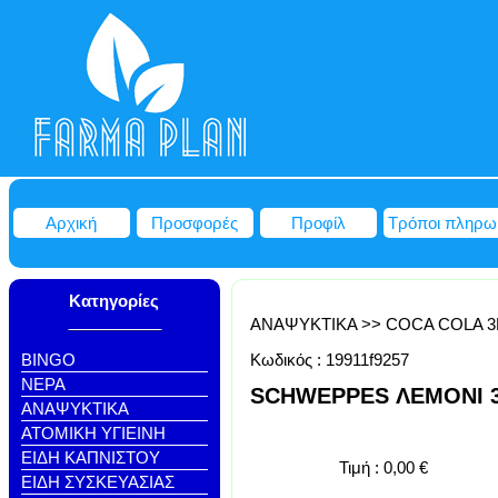
Αρχική
Προσφορές
Προφίλ
Τρόποι πληρω
Κατηγορίες
ΑΝΑΨΥΚΤΙΚΑ
>>
COCA COLA 3
BINGO
Κωδικός :
19911f9257
NEΡΑ
SCHWEPPES ΛΕΜΟΝΙ 3
ΑΝΑΨΥΚΤΙΚΑ
ΑΤΟΜΙΚΗ ΥΓΙΕΙΝΗ
ΕΙΔΗ ΚΑΠΝΙΣΤΟΥ
Τιμή :
0,00
€
ΕΙΔΗ ΣΥΣΚΕΥΑΣΙΑΣ