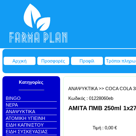
Αρχική
Προσφορές
Προφίλ
Τρόποι πληρω
Κατηγορίες
ΑΝΑΨΥΚΤΙΚΑ
>>
COCA COLA 3
BINGO
Κωδικός :
01228060eb
NEΡΑ
AMITA ΠΜΒ 250ml 1x2
ΑΝΑΨΥΚΤΙΚΑ
ΑΤΟΜΙΚΗ ΥΓΙΕΙΝΗ
ΕΙΔΗ ΚΑΠΝΙΣΤΟΥ
Τιμή :
0,00
€
ΕΙΔΗ ΣΥΣΚΕΥΑΣΙΑΣ